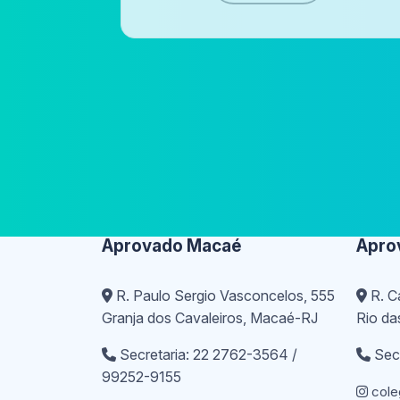
Aprovado Macaé
Apro
R. Paulo Sergio Vasconcelos, 555
R. Ca
Granja dos Cavaleiros, Macaé-RJ
Rio da
Secretaria: 22 2762-3564 /
Secr
99252-9155
cole