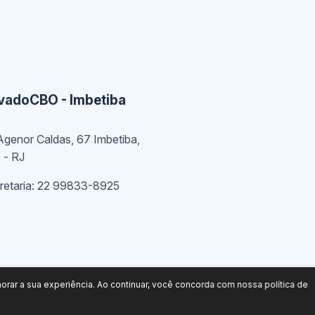
vadoCBO - Imbetiba
Agenor Caldas, 67 Imbetiba,
 - RJ
etaria: 22 99833-8925
lhorar a sua experiência. Ao continuar, você concorda com nossa política de